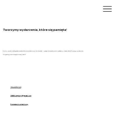
Tworzymy wydarzenia, które się pamięta!
Eventy, wesela, obsługa barmańska, dekoracje balonowe, fotobudka — z pasją i doświadczeniem zadbamy o każdy detal Twojego wydarzenia.
Zorganizuj z nami niezapomniany dzień!
796 875 123
ADIRA.imprezy@gmail.com
Formularz kontaktowy