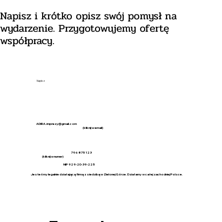
Napisz i krótko opisz swój pomysł na
wydarzenie. Przygotowujemy ofertę
współpracy.
Napisz
ADIRA.imprezy@gmail.com
(kliknij w email)
796 875 123
(kliknij w numer)
NIP 929-20-39-225
Jesteśmy legalnie działającą firmą z siedzibą w Zielonej Górze. Działamy w całej zachodniej Polsce.